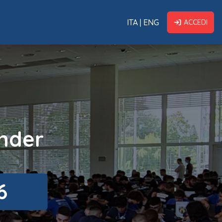
ITA
|
ENG
ACCEDI
nder
6