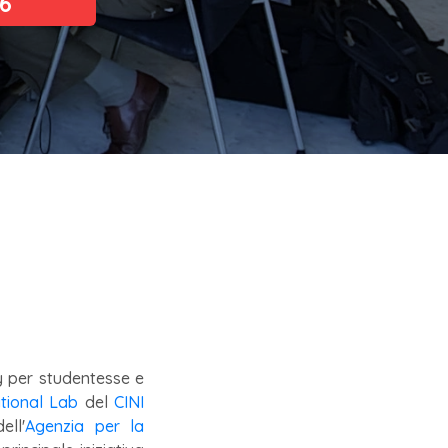
26
y per studentesse e
tional Lab
del
CINI
ell'
Agenzia per la