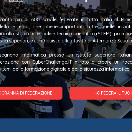
conta più di 600 scuole federate in tutta Italia. Il Ministe
della Ricerca, che ritiene importanti tutte quelle inizi
ni allo studio di discipline tecnico scientifico (STEM), promu
olastici superiori, e contribuisce alle attività di Alternanza Scuo
segnano informatica presso un istituto superiore itali
razione con CyberChallenge.IT mirato a creare un rac
i temi della formazione digitale e della sicurezza informatica.
ROGRAMMA DI FEDERAZIONE
FEDERA IL TUO 