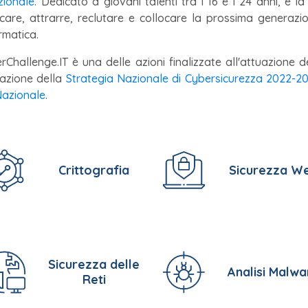
zionale
. Dedicato a giovani talenti tra i 16 e i 24 anni, è la 
ficare, attrarre, reclutare e collocare la prossima generazio
rmatica.
Challenge.IT è una delle azioni finalizzate all'attuazione d
azione
della
Strategia Nazionale di Cybersicurezza 2022-2
Nazionale
.
Crittografia
Sicurezza W
Sicurezza delle
Analisi Malwa
Reti