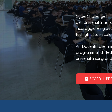
CyberChallenge.IT 
dell'Università e 
incoraggiare i giova
tutti gli istituti sc
Ai Docenti che in
programma di fede
università sui grand
SCOPRI IL P