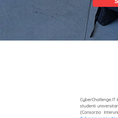
S
CyberChallenge.IT 
studenti universita
(Consorzio Interun