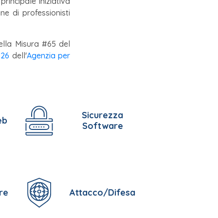
principale iniziativa
ne di professionisti
ella Misura #65 del
026
dell'
Agenzia per
Sicurezza
eb
Software
re
Attacco/Difesa